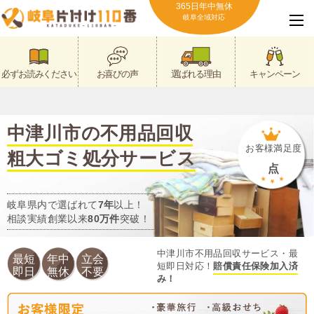
365日年中無休
岐阜全域対応
必ずお読みください
お喜びの声
選ばれる理由
キャンペーン
中津川市の不用品回収
お客様満足度
粗大ゴミ処分サービス
点
岐阜県内で選ばれて
7年
以上！
相談実績創業以来
80万件
突破！
中津川市不用品回収サービス・最
最短
年中
立会
短即日対応！
賠償責任保険加入済
即日
無休
不要
み！