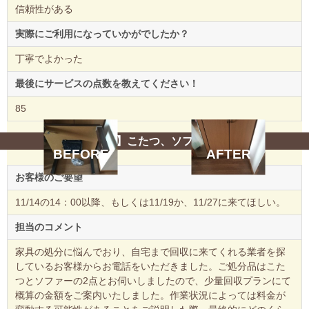
信頼性がある
実際にご利用になっていかがでしたか？
丁寧でよかった
最後にサービスの点数を教えてください！
85
【中津川市】こたつ、ソファーの回収
BEFORE
AFTER
お客様のご要望
11/14の14：00以降、もしくは11/19か、11/27に来てほしい。
担当のコメント
家具の処分に悩んでおり、自宅まで回収に来てくれる業者を探
しているお客様からお電話をいただきました。ご処分品はこた
つとソファーの2点とお伺いしましたので、少量回収プランにて
概算の金額をご案内いたしました。作業状況によっては料金が