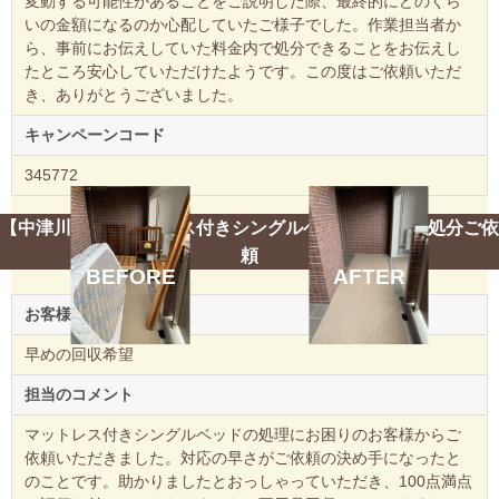
変動する可能性があることをご説明した際、最終的にどのくら
いの金額になるのか心配していたご様子でした。作業担当者か
ら、事前にお伝えしていた料金内で処分できることをお伝えし
たところ安心していただけたようです。この度はご依頼いただ
き、ありがとうございました。
キャンペーンコード
345772
【中津川市】マットレス付きシングルベッドの回収・処分ご依
頼
BEFORE
AFTER
お客様のご要望
早めの回収希望
担当のコメント
マットレス付きシングルベッドの処理にお困りのお客様からご
依頼いただきました。対応の早さがご依頼の決め手になったと
のことです。助かりましたとおっしゃっていただき、100点満点