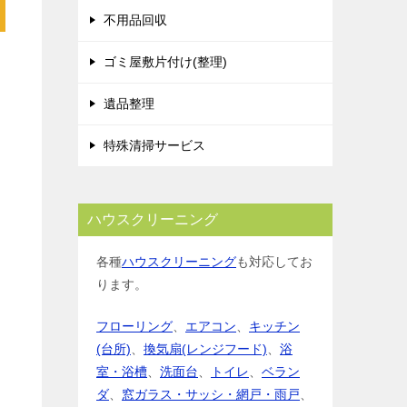
不用品回収
ゴミ屋敷片付け(整理)
遺品整理
特殊清掃サービス
ハウスクリーニング
各種
ハウスクリーニング
も対応してお
ります。
フローリング
、
エアコン
、
キッチン
(台所)
、
換気扇(レンジフード)
、
浴
室・浴槽
、
洗面台
、
トイレ
、
ベラン
ダ
、
窓ガラス・サッシ・網戸・雨戸
、