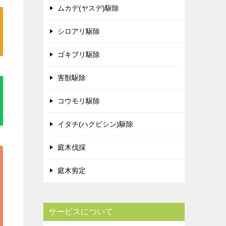
ムカデ(ヤスデ)駆除
シロアリ駆除
ゴキブリ駆除
害獣駆除
コウモリ駆除
イタチ(ハクビシン)駆除
庭木伐採
庭木剪定
サービスについて