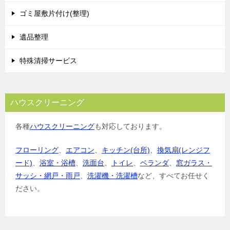
ゴミ屋敷片付け(整理)
遺品整理
特殊清掃サービス
ハウスクリーニング
各種
ハウスクリーニング
も対応しております。
フローリング
、
エアコン
、
キッチン(台所)
、
換気扇(レンジフ
ード)
、
浴室・浴槽
、
洗面台
、
トイレ
、
ベランダ
、
窓ガラス・
サッシ・網戸・雨戸
、
洗濯機・洗濯槽
など、すべてお任せく
ださい。