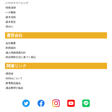
-ハウスクリーニング
-特殊清掃
-ハチ駆除
-庭木伐採
-庭木剪定
-草刈り
運営会社
-会社概要
-利用規約
-個人情報保護方針
-特定商取引法に基づく表記
関連リンク
-環境省
-SDGsについて
-家電製品協会
-遺品整理士協会