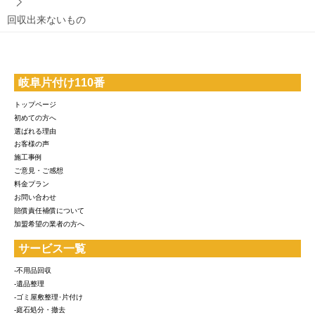
回収出来ないもの
岐阜片付け110番
トップページ
初めての方へ
選ばれる理由
お客様の声
施工事例
ご意見・ご感想
料金プラン
お問い合わせ
賠償責任補償について
加盟希望の業者の方へ
サービス一覧
-不用品回収
-遺品整理
-ゴミ屋敷整理･片付け
-庭石処分・撤去