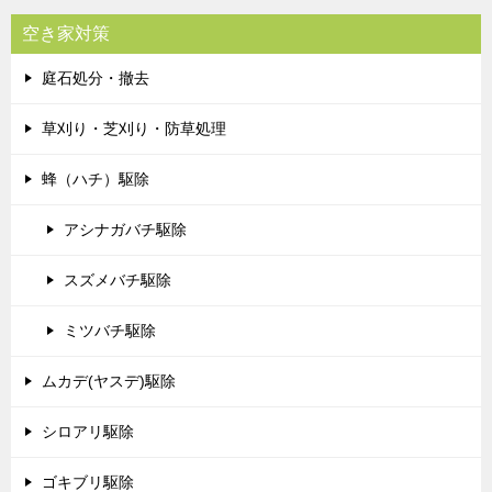
空き家対策
庭石処分・撤去
草刈り・芝刈り・防草処理
蜂（ハチ）駆除
アシナガバチ駆除
スズメバチ駆除
ミツバチ駆除
ムカデ(ヤスデ)駆除
シロアリ駆除
ゴキブリ駆除