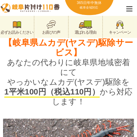
365日年中無休
岐阜全域対応
必ずお読みください
お喜びの声
選ばれる理由
キャンペーン
【岐阜県ムカデ(ヤスデ)駆除サー
ビス】
あなたの代わりに岐阜県地域密着
にて
やっかいなムカデ(ヤスデ)駆除を
1平米100円（税込110円）
から対応
します！