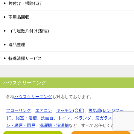
片付け・掃除代行
不用品回収
ゴミ屋敷片付け(整理)
遺品整理
特殊清掃サービス
ハウスクリーニング
各種
ハウスクリーニング
も対応しております。
フローリング
、
エアコン
、
キッチン(台所)
、
換気扇(レンジフー
ド)
、
浴室・浴槽
、
洗面台
、
トイレ
、
ベランダ
、
窓ガラス・サッ
シ・網戸・雨戸
、
洗濯機・洗濯槽
など、すべてお任せください。