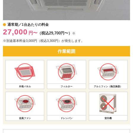
通常期／1台あたりの料金
27,000
円〜
（税込29,700円〜）
※
※別途基本料金3,000円（税込3,300円）が発生します。
作業範囲
外装パネル
フィルター
アルミフィン（熱交換器）
送風ファン
ドレンパン
室外機