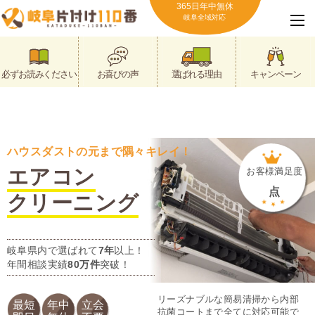
365日年中無休
岐阜全域対応
必ずお読みください
お喜びの声
選ばれる理由
キャンペーン
ハウスダストの元まで隅々キレイ！
エアコン
お客様満足度
点
クリーニング
岐阜県内で選ばれて
7年
以上！
年間相談実績
80万件
突破！
リーズナブルな簡易清掃から内部
最短
年中
立会
抗菌コートまで全てに対応可能で