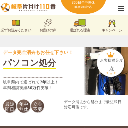
365日年中無休
岐阜全域対応
必ずお読みください
お喜びの声
選ばれる理由
キャンペーン
データ完全消去もお任せ下さい！
パソコン処分
お客様満足度
点
岐阜県内で選ばれて
7年
以上！
年間相談実績
80万件
突破！
データ消去から処分まで最短即日
最短
年中
立会
対応可能です。
即日
無休
不要