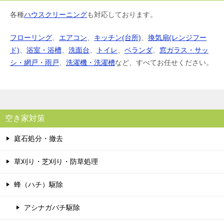
各種
ハウスクリーニング
も対応しております。
フローリング
、
エアコン
、
キッチン(台所)
、
換気扇(レンジフー
ド)
、
浴室・浴槽
、
洗面台
、
トイレ
、
ベランダ
、
窓ガラス・サッ
シ・網戸・雨戸
、
洗濯機・洗濯槽
など、すべてお任せください。
空き家対策
庭石処分・撤去
草刈り・芝刈り・防草処理
蜂（ハチ）駆除
アシナガバチ駆除