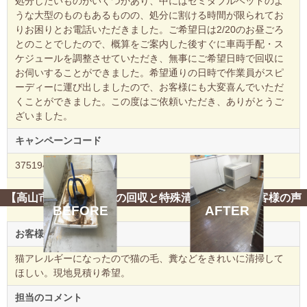
処分したいものがいくつかあり、中にはセミダブルベッドのよ
うな大型のものもあるものの、処分に割ける時間が限られてお
りお困りとお電話いただきました。ご希望日は2/20のお昼ごろ
とのことでしたので、概算をご案内した後すぐに車両手配・ス
ケジュールを調整させていただき、無事にご希望日時で回収に
お伺いすることができました。希望通りの日時で作業員がスピ
ーディーに運び出しましたので、お客様にも大変喜んでいただ
くことができました。この度はご依頼いただき、ありがとうご
ざいました。
キャンペーンコード
375194
【高山市】ペット用品の回収と特殊清掃ご依頼 お客様の声
BEFORE
AFTER
お客様のご要望
猫アレルギーになったので猫の毛、糞などをきれいに清掃して
ほしい。現地見積り希望。
担当のコメント