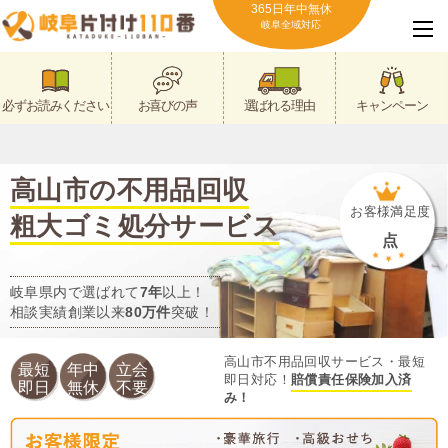
365日年中無休
岐阜全域対応
必ずお読みください
お喜びの声
選ばれる理由
キャンペーン
高山市の不用品回収
お客様満足度
粗大ゴミ処分サービス
点
岐阜県内で選ばれて
7年
以上！
相談実績創業以来
80万件
突破！
高山市不用品回収サービス・最短
最短
年中
立会
即日対応！
賠償責任保険加入済
即日
無休
不要
み！