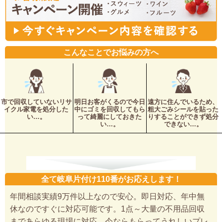
こんなことでお悩みの方へ
市で回収していないリサ
明日お客がくるので今日
遠方に住んでいるため、
イクル家電を処分した
中にゴミを回収してもら
粗大ごみシールを貼った
い…。
って綺麗にしておきた
りすることができず処分
い…。
できない…。
全て岐阜片付け110番がお応えします！
年間相談実績9万件以上なので安心。即日対応、年中無
休なのですぐに対応可能です。1点～大量の不用品回収
まであらゆる現場に対応。今ならもらってうれしいプレ