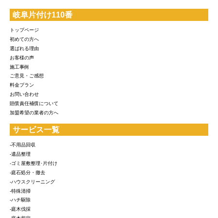
岐阜片付け110番
トップページ
初めての方へ
選ばれる理由
お客様の声
施工事例
ご意見・ご感想
料金プラン
お問い合わせ
賠償責任補償について
加盟希望の業者の方へ
サービス一覧
-不用品回収
-遺品整理
-ゴミ屋敷整理･片付け
-庭石処分・撤去
-ハウスクリーニング
-特殊清掃
-ハチ駆除
-庭木伐採