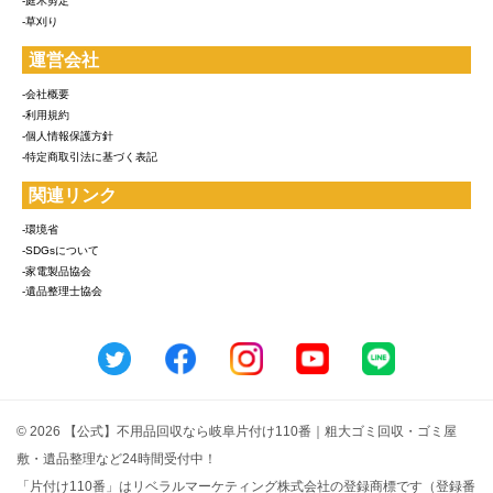
-庭木剪定
-草刈り
運営会社
-会社概要
-利用規約
-個人情報保護方針
-特定商取引法に基づく表記
関連リンク
-環境省
-SDGsについて
-家電製品協会
-遺品整理士協会
© 2026 【公式】不用品回収なら岐阜片付け110番｜粗大ゴミ回収・ゴミ屋
敷・遺品整理など24時間受付中！
「片付け110番」はリベラルマーケティング株式会社の登録商標です（登録番