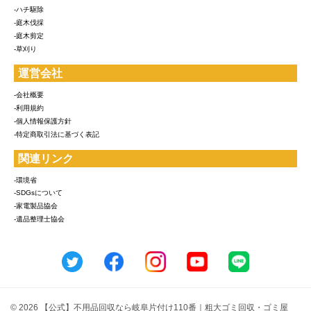
-ハチ駆除
-庭木伐採
-庭木剪定
-草刈り
運営会社
-会社概要
-利用規約
-個人情報保護方針
-特定商取引法に基づく表記
関連リンク
-環境省
-SDGsについて
-家電製品協会
-遺品整理士協会
© 2026 【公式】不用品回収なら岐阜片付け110番｜粗大ゴミ回収・ゴミ屋