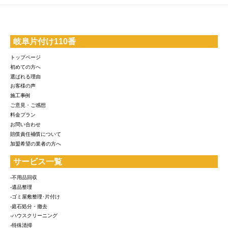
岐阜片付け110番
トップページ
初めての方へ
選ばれる理由
お客様の声
施工事例
ご意見・ご感想
料金プラン
お問い合わせ
賠償責任補償について
加盟希望の業者の方へ
サービス一覧
-不用品回収
-遺品整理
-ゴミ屋敷整理･片付け
-庭石処分・撤去
-ハウスクリーニング
-特殊清掃