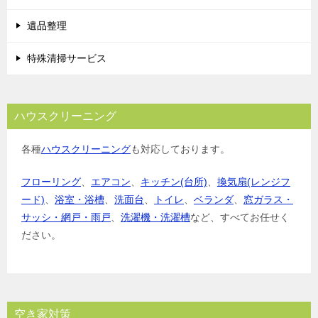
ン
遺品整理
特殊清掃サービス
ハウスクリーニング
各種
ハウスクリーニング
も対応しております。
フローリング
、
エアコン
、
キッチン(台所)
、
換気扇(レンジフ
ード)
、
浴室・浴槽
、
洗面台
、
トイレ
、
ベランダ
、
窓ガラス・
サッシ・網戸・雨戸
、
洗濯機・洗濯槽
など、すべてお任せく
ださい。
空き家対策