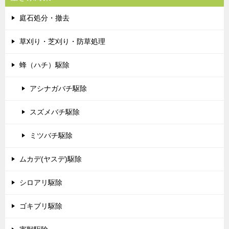
庭石処分・撤去
草刈り・芝刈り・防草処理
蜂（ハチ）駆除
アシナガバチ駆除
スズメバチ駆除
ミツバチ駆除
ムカデ(ヤスデ)駆除
シロアリ駆除
ゴキブリ駆除