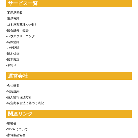
サービス一覧
-不用品回収
-遺品整理
-ゴミ屋敷整理･片付け
-庭石処分・撤去
-ハウスクリーニング
-特殊清掃
-ハチ駆除
-庭木伐採
-庭木剪定
-草刈り
運営会社
-会社概要
-利用規約
-個人情報保護方針
-特定商取引法に基づく表記
関連リンク
-環境省
-SDGsについて
-家電製品協会