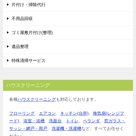
片付け・掃除代行
ー
シ
不用品回収
ョ
ゴミ屋敷片付け(整理)
ン
遺品整理
特殊清掃サービス
ハウスクリーニング
各種
ハウスクリーニング
も対応しております。
フローリング
、
エアコン
、
キッチン(台所)
、
換気扇(レンジフ
ード)
、
浴室・浴槽
、
洗面台
、
トイレ
、
ベランダ
、
窓ガラス・
サッシ・網戸・雨戸
、
洗濯機・洗濯槽
など、すべてお任せく