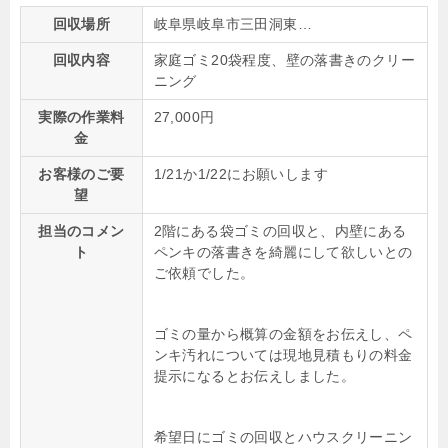
回収場所
岐阜県岐阜市三田洞東…
回収内容
家庭ゴミ20袋程度、壁の落書きのクリー
ニング
実際の作業料
27,000円
金
お客様のご要
1/21か1/22にお願いします
望
担当のコメン
2階にある袋ゴミの回収と、内壁にある
ト
ペンキの落書きを綺麗にして欲しいとの
ご依頼でした。
ゴミの量から概算の金額をお伝えし、ペ
ンキ汚れについては現地見積もりの料金
提示になるとお伝えしました。
希望日にゴミの回収とハウスクリーニン