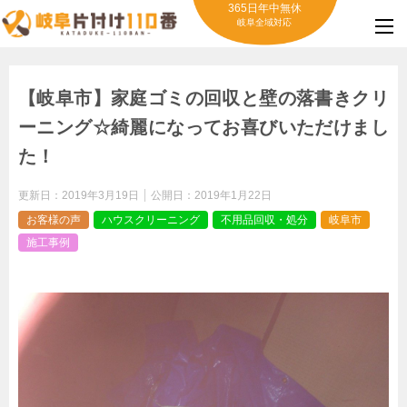
365日年中無休
岐阜全域対応
【岐阜市】家庭ゴミの回収と壁の落書きクリ
ーニング☆綺麗になってお喜びいただけまし
た！
更新日：
2019年3月19日
公開日：
2019年1月22日
お客様の声
ハウスクリーニング
不用品回収・処分
岐阜市
施工事例