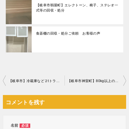
【岐阜市靱屋町】エレクトーン、椅子、ステレオ一
式等の回収・処分
食器棚の回収・処分ご依頼 お客様の声
投
【岐阜市】冷蔵庫など２tトラック1台程度の不用品回収☆不用品を一気に処分することができ、とても満足していただきました！
【岐阜市神室町】80kg以上の大型エレクトーンの回収ご依頼☆臨機応変で丁寧な対応にお喜び頂けました。
稿
ナ
コメントを残す
ビ
ゲ
ー
名前
必須