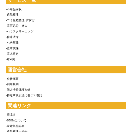
サービス一覧
-不用品回収
-遺品整理
-ゴミ屋敷整理･片付け
-庭石処分・撤去
-ハウスクリーニング
-特殊清掃
-ハチ駆除
-庭木伐採
-庭木剪定
-草刈り
運営会社
-会社概要
-利用規約
-個人情報保護方針
-特定商取引法に基づく表記
関連リンク
-環境省
-SDGsについて
-家電製品協会
-遺品整理士協会