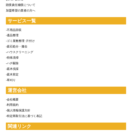
賠償責任補償について
加盟希望の業者の方へ
サービス一覧
-不用品回収
-遺品整理
-ゴミ屋敷整理･片付け
-庭石処分・撤去
-ハウスクリーニング
-特殊清掃
-ハチ駆除
-庭木伐採
-庭木剪定
-草刈り
運営会社
-会社概要
-利用規約
-個人情報保護方針
-特定商取引法に基づく表記
関連リンク