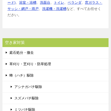
ード)
、
浴室・浴槽
、
洗面台
、
トイレ
、
ベランダ
、
窓ガラス・
サッシ・網戸・雨戸
、
洗濯機・洗濯槽
など、すべてお任せく
ださい。
空き家対策
庭石処分・撤去
草刈り・芝刈り・防草処理
蜂（ハチ）駆除
アシナガバチ駆除
スズメバチ駆除
ミツバチ駆除