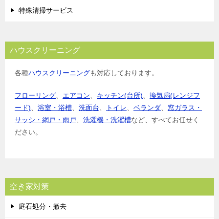
特殊清掃サービス
ハウスクリーニング
各種
ハウスクリーニング
も対応しております。
フローリング
、
エアコン
、
キッチン(台所)
、
換気扇(レンジフ
ード)
、
浴室・浴槽
、
洗面台
、
トイレ
、
ベランダ
、
窓ガラス・
サッシ・網戸・雨戸
、
洗濯機・洗濯槽
など、すべてお任せく
ださい。
空き家対策
庭石処分・撤去