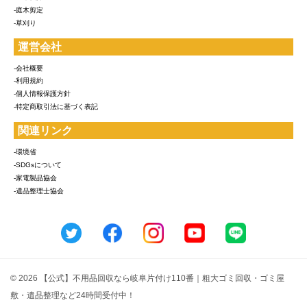
-庭木剪定
-草刈り
運営会社
-会社概要
-利用規約
-個人情報保護方針
-特定商取引法に基づく表記
関連リンク
-環境省
-SDGsについて
-家電製品協会
-遺品整理士協会
© 2026 【公式】不用品回収なら岐阜片付け110番｜粗大ゴミ回収・ゴミ屋
敷・遺品整理など24時間受付中！