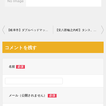
投
【岐阜市】ダブルベッドマットレスの回収・処分ご依頼 お客様の声
【安八郡輪之内町】タンス、座布団、布団、箱等の回収・処分ご依頼
稿
ナ
コメントを残す
ビ
ゲ
ー
名前
必須
シ
ョ
ン
メール（公開されません）
必須