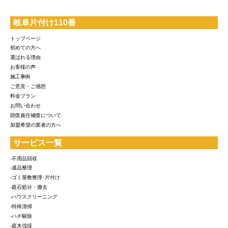
岐阜片付け110番
トップページ
初めての方へ
選ばれる理由
お客様の声
施工事例
ご意見・ご感想
料金プラン
お問い合わせ
賠償責任補償について
加盟希望の業者の方へ
サービス一覧
-不用品回収
-遺品整理
-ゴミ屋敷整理･片付け
-庭石処分・撤去
-ハウスクリーニング
-特殊清掃
-ハチ駆除
-庭木伐採