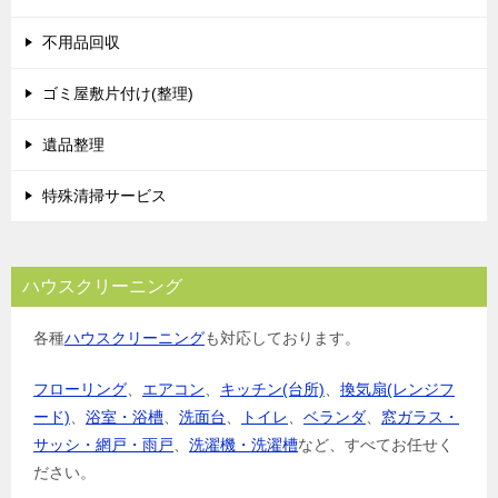
不用品回収
ゴミ屋敷片付け(整理)
遺品整理
特殊清掃サービス
ハウスクリーニング
各種
ハウスクリーニング
も対応しております。
フローリング
、
エアコン
、
キッチン(台所)
、
換気扇(レンジフ
ード)
、
浴室・浴槽
、
洗面台
、
トイレ
、
ベランダ
、
窓ガラス・
サッシ・網戸・雨戸
、
洗濯機・洗濯槽
など、すべてお任せく
ださい。