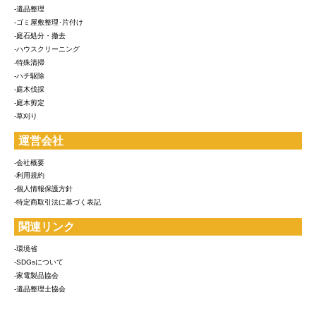
-遺品整理
-ゴミ屋敷整理･片付け
-庭石処分・撤去
-ハウスクリーニング
-特殊清掃
-ハチ駆除
-庭木伐採
-庭木剪定
-草刈り
運営会社
-会社概要
-利用規約
-個人情報保護方針
-特定商取引法に基づく表記
関連リンク
-環境省
-SDGsについて
-家電製品協会
-遺品整理士協会