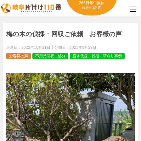
365日年中無休
岐阜全域対応
梅の木の伐採・回収ご依頼 お客様の声
更新日：
2022年10月21日
公開日：
2021年9月23日
お客様の声
不用品回収・処分
庭木伐採・伐根・草刈り事例