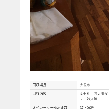
回収場所
大垣市
回収内容
食器棚、四人用ダ
ス、雑貨等
オペレーター提示金額
37,400円