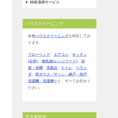
特殊清掃サービス
ハウスクリーニング
各種
ハウスクリーニング
も対応してお
ります。
フローリング
、
エアコン
、
キッチン
(台所)
、
換気扇(レンジフード)
、
浴
室・浴槽
、
洗面台
、
トイレ
、
ベラン
ダ
、
窓ガラス・サッシ・網戸・雨戸
、
洗濯機・洗濯槽
など、すべてお任せく
ださい。
空き家対策