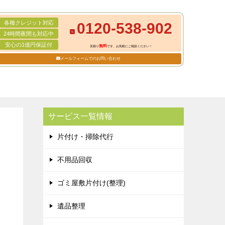
各種クレジット対応
0120-538-902
24時間夜間も対応中
安心の1億円保証付
無料
見積り
です。お気軽にご相談ください！
メールフォームでのお問い合わせ
サービス一覧情報
片付け・掃除代行
不用品回収
ゴミ屋敷片付け(整理)
遺品整理