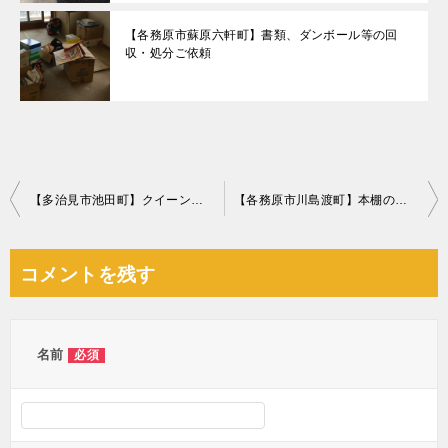
【各務原市蘇原六軒町】書類、ダンボール等の回
収・処分ご依頼
投
【多治見市池田町】クイーンベッドマットレスの回収・処分ご依頼
【各務原市川島渡町】本棚の回収・処分ご依頼 お客様の声
稿
ナ
コメントを残す
ビ
ゲ
ー
名前
必須
シ
ョ