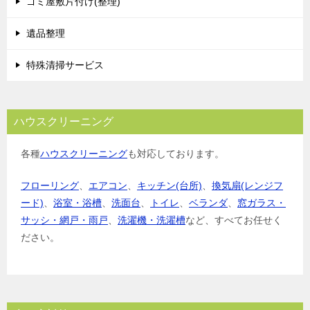
ゴミ屋敷片付け(整理)
遺品整理
特殊清掃サービス
ハウスクリーニング
各種
ハウスクリーニング
も対応しております。
フローリング
、
エアコン
、
キッチン(台所)
、
換気扇(レンジフ
ード)
、
浴室・浴槽
、
洗面台
、
トイレ
、
ベランダ
、
窓ガラス・
サッシ・網戸・雨戸
、
洗濯機・洗濯槽
など、すべてお任せく
ださい。