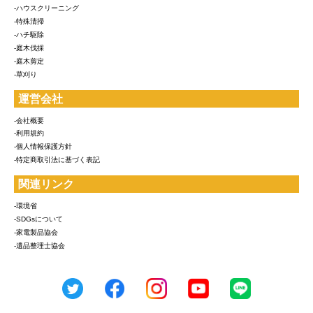
-ハウスクリーニング
-特殊清掃
-ハチ駆除
-庭木伐採
-庭木剪定
-草刈り
運営会社
-会社概要
-利用規約
-個人情報保護方針
-特定商取引法に基づく表記
関連リンク
-環境省
-SDGsについて
-家電製品協会
-遺品整理士協会