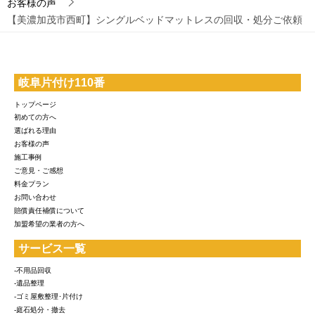
お客様の声
【美濃加茂市西町】シングルベッドマットレスの回収・処分ご依頼
岐阜片付け110番
トップページ
初めての方へ
選ばれる理由
お客様の声
施工事例
ご意見・ご感想
料金プラン
お問い合わせ
賠償責任補償について
加盟希望の業者の方へ
サービス一覧
-不用品回収
-遺品整理
-ゴミ屋敷整理･片付け
-庭石処分・撤去