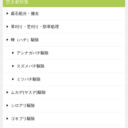
空き家対策
庭石処分・撤去
草刈り・芝刈り・防草処理
蜂（ハチ）駆除
アシナガバチ駆除
スズメバチ駆除
ミツバチ駆除
ムカデ(ヤスデ)駆除
シロアリ駆除
ゴキブリ駆除