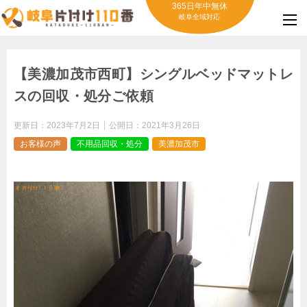
365日年中無休
岐阜全域対応
【美濃加茂市西町】シングルベッドマットレ
スの回収・処分ご依頼
更新日：
2023年7月2日
公開日：
2021年3月26日
お客様の声
不用品回収・処分
美濃加茂市