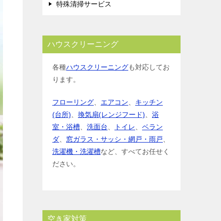
特殊清掃サービス
ハウスクリーニング
各種
ハウスクリーニング
も対応してお
ります。
フローリング
、
エアコン
、
キッチン
(台所)
、
換気扇(レンジフード)
、
浴
室・浴槽
、
洗面台
、
トイレ
、
ベラン
ダ
、
窓ガラス・サッシ・網戸・雨戸
、
洗濯機・洗濯槽
など、すべてお任せく
ださい。
空き家対策