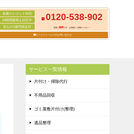
各種クレジット対応
0120-538-902
24時間夜間も対応中
安心の1億円保証付
無料
見積り
です。お気軽にご相談ください！
メールフォームでのお問い合わせ
サービス一覧情報
片付け・掃除代行
不用品回収
ゴミ屋敷片付け(整理)
遺品整理