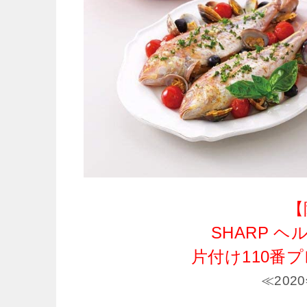
【
SHARP ヘ
片付け110番
≪202