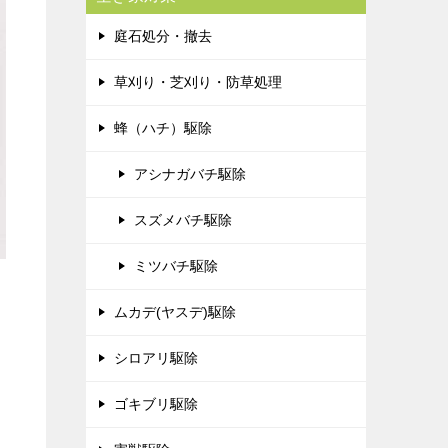
庭石処分・撤去
草刈り・芝刈り・防草処理
蜂（ハチ）駆除
アシナガバチ駆除
スズメバチ駆除
ミツバチ駆除
ムカデ(ヤスデ)駆除
シロアリ駆除
ゴキブリ駆除