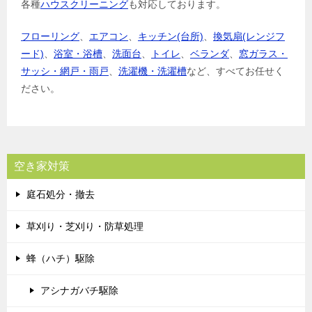
各種
ハウスクリーニング
も対応しております。
フローリング
、
エアコン
、
キッチン(台所)
、
換気扇(レンジフ
ード)
、
浴室・浴槽
、
洗面台
、
トイレ
、
ベランダ
、
窓ガラス・
サッシ・網戸・雨戸
、
洗濯機・洗濯槽
など、すべてお任せく
ださい。
空き家対策
庭石処分・撤去
草刈り・芝刈り・防草処理
蜂（ハチ）駆除
アシナガバチ駆除