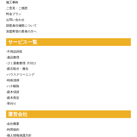
施工事例
ご意見・ご感想
料金プラン
お問い合わせ
賠償責任補償について
加盟希望の業者の方へ
サービス一覧
-不用品回収
-遺品整理
-ゴミ屋敷整理･片付け
-庭石処分・撤去
-ハウスクリーニング
-特殊清掃
-ハチ駆除
-庭木伐採
-庭木剪定
-草刈り
運営会社
-会社概要
-利用規約
-個人情報保護方針