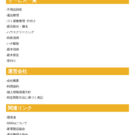
サービス一覧
-不用品回収
-遺品整理
-ゴミ屋敷整理･片付け
-庭石処分・撤去
-ハウスクリーニング
-特殊清掃
-ハチ駆除
-庭木伐採
-庭木剪定
-草刈り
運営会社
-会社概要
-利用規約
-個人情報保護方針
-特定商取引法に基づく表記
関連リンク
-環境省
-SDGsについて
-家電製品協会
-遺品整理士協会