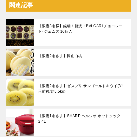
関連記事
【限定3名様】繊細！贅沢！BVLGARI チョコレー
ト･ジェムズ 10個入
【限定2名さま】岡山白桃
【限定2名さま】ゼスプリ サンゴールドキウイ(31
玉前後/約5.5kg)
【限定1名さま】SHARP ヘルシオ ホットクック
2.4L