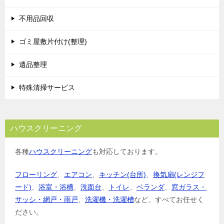
ー
シ
不用品回収
ョ
ゴミ屋敷片付け(整理)
ン
遺品整理
特殊清掃サービス
ハウスクリーニング
各種
ハウスクリーニング
も対応しております。
フローリング
、
エアコン
、
キッチン(台所)
、
換気扇(レンジフ
ード)
、
浴室・浴槽
、
洗面台
、
トイレ
、
ベランダ
、
窓ガラス・
サッシ・網戸・雨戸
、
洗濯機・洗濯槽
など、すべてお任せく
ださい。