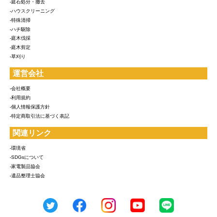
-庭石処分・撤去
-ハウスクリーニング
-特殊清掃
-ハチ駆除
-庭木伐採
-庭木剪定
-草刈り
運営会社
-会社概要
-利用規約
-個人情報保護方針
-特定商取引法に基づく表記
関連リンク
-環境省
-SDGsについて
-家電製品協会
-遺品整理士協会