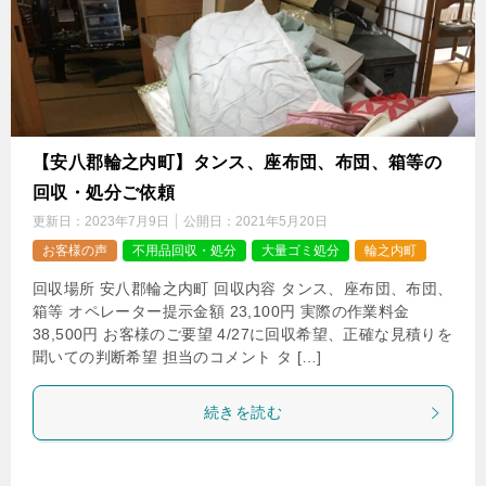
【安八郡輪之内町】タンス、座布団、布団、箱等の
回収・処分ご依頼
更新日：
2023年7月9日
公開日：
2021年5月20日
お客様の声
不用品回収・処分
大量ゴミ処分
輪之内町
回収場所 安八郡輪之内町 回収内容 タンス、座布団、布団、
箱等 オペレーター提示金額 23,100円 実際の作業料金
38,500円 お客様のご要望 4/27に回収希望、正確な見積りを
聞いての判断希望 担当のコメント タ […]
続きを読む