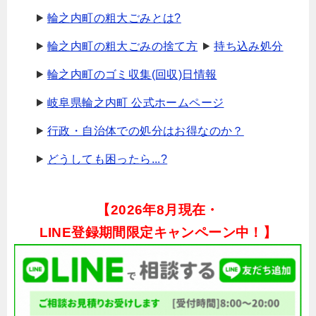
輪之内町の粗大ごみとは?
輪之内町の粗大ごみの捨て方
持ち込み処分
輪之内町のゴミ収集(回収)日情報
岐阜県輪之内町 公式ホームページ
行政・自治体での処分はお得なのか？
どうしても困ったら...?
【
2026年8月現在・
LINE登録期間限定キャンペーン中！】