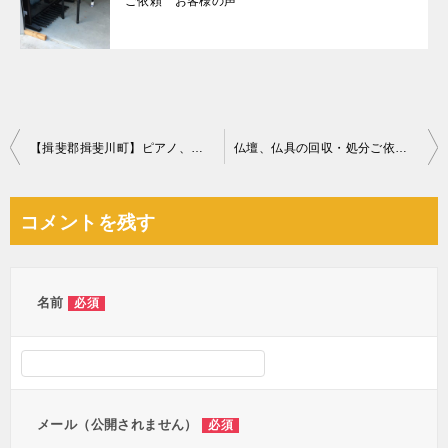
ご依頼 お客様の声
投
【揖斐郡揖斐川町】ピアノ、小型家電の回収・処分ご依頼 お客様の声
仏壇、仏具の回収・処分ご依頼 お客様の声
稿
ナ
コメントを残す
ビ
ゲ
ー
名前
必須
シ
ョ
ン
メール（公開されません）
必須