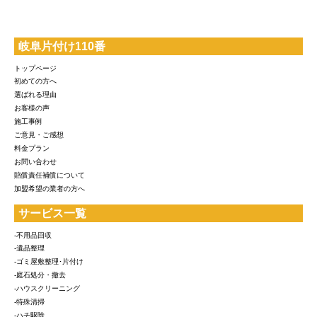
岐阜片付け110番
トップページ
初めての方へ
選ばれる理由
お客様の声
施工事例
ご意見・ご感想
料金プラン
お問い合わせ
賠償責任補償について
加盟希望の業者の方へ
サービス一覧
-不用品回収
-遺品整理
-ゴミ屋敷整理･片付け
-庭石処分・撤去
-ハウスクリーニング
-特殊清掃
-ハチ駆除