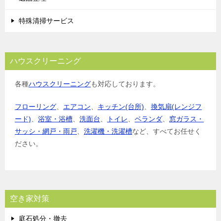
特殊清掃サービス
ハウスクリーニング
各種
ハウスクリーニング
も対応しております。
フローリング
、
エアコン
、
キッチン(台所)
、
換気扇(レンジフ
ード)
、
浴室・浴槽
、
洗面台
、
トイレ
、
ベランダ
、
窓ガラス・
サッシ・網戸・雨戸
、
洗濯機・洗濯槽
など、すべてお任せく
ださい。
空き家対策
庭石処分・撤去