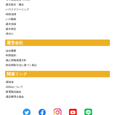
-庭石処分・撤去
-ハウスクリーニング
-特殊清掃
-ハチ駆除
-庭木伐採
-庭木剪定
-草刈り
運営会社
-会社概要
-利用規約
-個人情報保護方針
-特定商取引法に基づく表記
関連リンク
-環境省
-SDGsについて
-家電製品協会
-遺品整理士協会