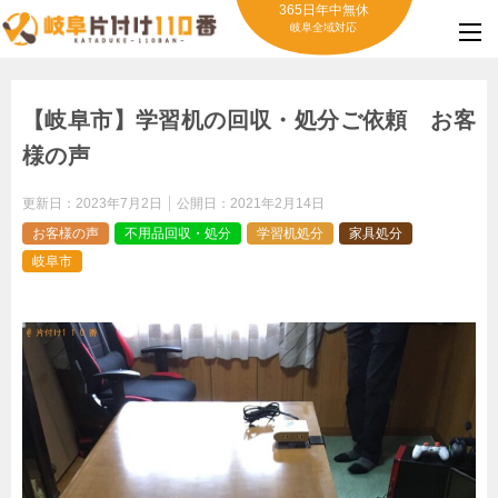
365日年中無休
岐阜全域対応
【岐阜市】学習机の回収・処分ご依頼 お客
様の声
更新日：
2023年7月2日
公開日：
2021年2月14日
お客様の声
不用品回収・処分
学習机処分
家具処分
岐阜市