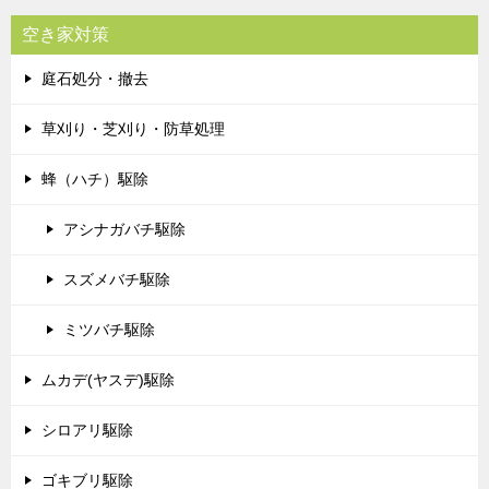
空き家対策
庭石処分・撤去
草刈り・芝刈り・防草処理
蜂（ハチ）駆除
アシナガバチ駆除
スズメバチ駆除
ミツバチ駆除
ムカデ(ヤスデ)駆除
シロアリ駆除
ゴキブリ駆除