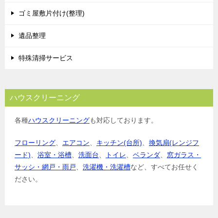
ゴミ屋敷片付け(整理)
遺品整理
特殊清掃サービス
ハウスクリーニング
各種
ハウスクリーニング
も対応しております。
フローリング
、
エアコン
、
キッチン(台所)
、
換気扇(レンジフ
ード)
、
浴室・浴槽
、
洗面台
、
トイレ
、
ベランダ
、
窓ガラス・
サッシ・網戸・雨戸
、
洗濯機・洗濯槽
など、すべてお任せく
ださい。