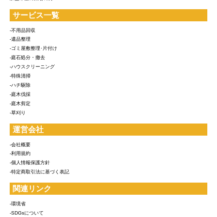
サービス一覧
-不用品回収
-遺品整理
-ゴミ屋敷整理･片付け
-庭石処分・撤去
-ハウスクリーニング
-特殊清掃
-ハチ駆除
-庭木伐採
-庭木剪定
-草刈り
運営会社
-会社概要
-利用規約
-個人情報保護方針
-特定商取引法に基づく表記
関連リンク
-環境省
-SDGsについて