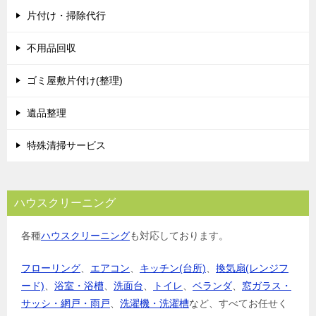
片付け・掃除代行
不用品回収
ゴミ屋敷片付け(整理)
遺品整理
特殊清掃サービス
ハウスクリーニング
各種
ハウスクリーニング
も対応しております。
フローリング
、
エアコン
、
キッチン(台所)
、
換気扇(レンジフ
ード)
、
浴室・浴槽
、
洗面台
、
トイレ
、
ベランダ
、
窓ガラス・
サッシ・網戸・雨戸
、
洗濯機・洗濯槽
など、すべてお任せく