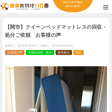
365日年中無休
岐阜全域対応
【関市】クイーンベッドマットレスの回収・
処分ご依頼 お客様の声
更新日：
2023年7月2日
公開日：
2021年3月14日
お客様の声
不用品回収・処分
家具処分
関市