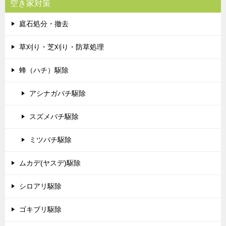
空き家対策
庭石処分・撤去
草刈り・芝刈り・防草処理
蜂（ハチ）駆除
アシナガバチ駆除
スズメバチ駆除
ミツバチ駆除
ムカデ(ヤスデ)駆除
シロアリ駆除
ゴキブリ駆除