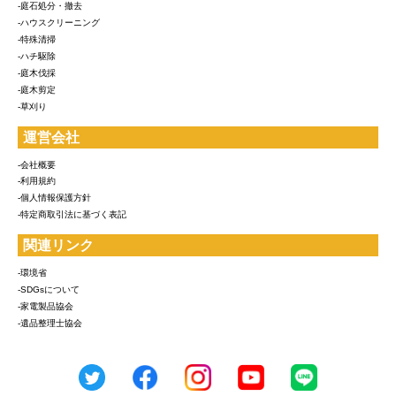
-庭石処分・撤去
-ハウスクリーニング
-特殊清掃
-ハチ駆除
-庭木伐採
-庭木剪定
-草刈り
運営会社
-会社概要
-利用規約
-個人情報保護方針
-特定商取引法に基づく表記
関連リンク
-環境省
-SDGsについて
-家電製品協会
-遺品整理士協会