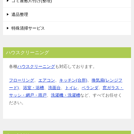
ゴミ屋敷片付け(整理)
遺品整理
特殊清掃サービス
ハウスクリーニング
各種
ハウスクリーニング
も対応しております。
フローリング
、
エアコン
、
キッチン(台所)
、
換気扇(レンジフ
ード)
、
浴室・浴槽
、
洗面台
、
トイレ
、
ベランダ
、
窓ガラス・
サッシ・網戸・雨戸
、
洗濯機・洗濯槽
など、すべてお任せく
ださい。