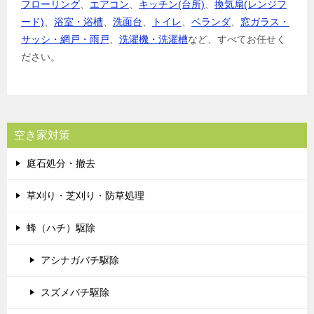
フローリング
、
エアコン
、
キッチン(台所)
、
換気扇(レンジフ
ード)
、
浴室・浴槽
、
洗面台
、
トイレ
、
ベランダ
、
窓ガラス・
サッシ・網戸・雨戸
、
洗濯機・洗濯槽
など、すべてお任せく
ださい。
空き家対策
庭石処分・撤去
草刈り・芝刈り・防草処理
蜂（ハチ）駆除
アシナガバチ駆除
スズメバチ駆除