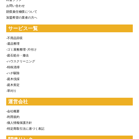
お問い合わせ
賠償責任補償について
加盟希望の業者の方へ
サービス一覧
-不用品回収
-遺品整理
-ゴミ屋敷整理･片付け
-庭石処分・撤去
-ハウスクリーニング
-特殊清掃
-ハチ駆除
-庭木伐採
-庭木剪定
-草刈り
運営会社
-会社概要
-利用規約
-個人情報保護方針
-特定商取引法に基づく表記