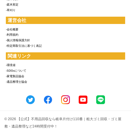
-庭木剪定
-草刈り
運営会社
-会社概要
-利用規約
-個人情報保護方針
-特定商取引法に基づく表記
関連リンク
-環境省
-SDGsについて
-家電製品協会
-遺品整理士協会
© 2026 【公式】不用品回収なら岐阜片付け110番｜粗大ゴミ回収・ゴミ屋
敷・遺品整理など24時間受付中！