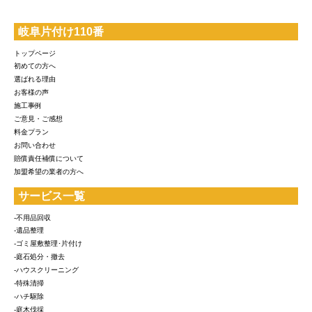
岐阜片付け110番
トップページ
初めての方へ
選ばれる理由
お客様の声
施工事例
ご意見・ご感想
料金プラン
お問い合わせ
賠償責任補償について
加盟希望の業者の方へ
サービス一覧
-不用品回収
-遺品整理
-ゴミ屋敷整理･片付け
-庭石処分・撤去
-ハウスクリーニング
-特殊清掃
-ハチ駆除
-庭木伐採