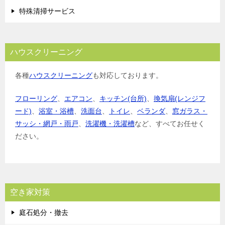
特殊清掃サービス
ハウスクリーニング
各種
ハウスクリーニング
も対応しております。
フローリング
、
エアコン
、
キッチン(台所)
、
換気扇(レンジフ
ード)
、
浴室・浴槽
、
洗面台
、
トイレ
、
ベランダ
、
窓ガラス・
サッシ・網戸・雨戸
、
洗濯機・洗濯槽
など、すべてお任せく
ださい。
空き家対策
庭石処分・撤去