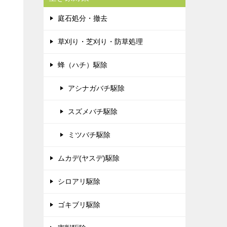
庭石処分・撤去
草刈り・芝刈り・防草処理
蜂（ハチ）駆除
アシナガバチ駆除
スズメバチ駆除
ミツバチ駆除
ムカデ(ヤスデ)駆除
シロアリ駆除
ゴキブリ駆除