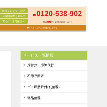
各種クレジット対応
0120-538-902
24時間夜間も対応中
安心の1億円保証付
無料
見積り
です。お気軽にご相談ください！
メールフォームでのお問い合わせ
サービス一覧情報
片付け・掃除代行
不用品回収
ゴミ屋敷片付け(整理)
遺品整理