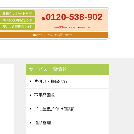
各種クレジット対応
0120-538-902
24時間夜間も対応中
安心の1億円保証付
無料
見積り
です。お気軽にご相談ください！
メールフォームでのお問い合わせ
サービス一覧情報
片付け・掃除代行
不用品回収
ゴミ屋敷片付け(整理)
遺品整理