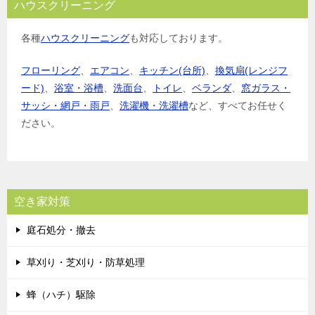
ハウスクリーニング
各種
ハウスクリーニング
も対応しております。
フローリング
、
エアコン
、
キッチン(台所)
、
換気扇(レンジフ
ード)
、
浴室・浴槽
、
洗面台
、
トイレ
、
ベランダ
、
窓ガラス・
サッシ・網戸・雨戸
、
洗濯機・洗濯槽
など、すべてお任せく
ださい。
空き家対策
庭石処分・撤去
草刈り・芝刈り・防草処理
蜂（ハチ）駆除