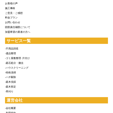
お客様の声
施工事例
ご意見・ご感想
料金プラン
お問い合わせ
賠償責任補償について
加盟希望の業者の方へ
サービス一覧
-不用品回収
-遺品整理
-ゴミ屋敷整理･片付け
-庭石処分・撤去
-ハウスクリーニング
-特殊清掃
-ハチ駆除
-庭木伐採
-庭木剪定
-草刈り
運営会社
-会社概要
-利用規約