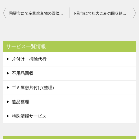
投
飛騨市にて産業廃棄物の回収処分のご依頼 お客様の声
下呂市にて粗大ごみの回収処分のご依頼 お客様の声
稿
ナ
ビ
サービス一覧情報
ゲ
片付け・掃除代行
ー
シ
不用品回収
ョ
ゴミ屋敷片付け(整理)
ン
遺品整理
特殊清掃サービス