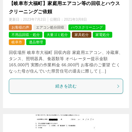
【岐阜市大福町】家庭用エアコン等の回収とハウス
クリーニングご依頼
更新日：
2023年7月2日
公開日：
2021年3月8日
お客様の声
エアコン処分回収
ハウスクリーニング
不用品回収・処分
大量ゴミ処分
家具処分
家電処分
岐阜市
遺品整理
回収場所 岐阜市大福町 回収内容 家庭用エアコン、冷蔵庫、
タンス、照明器具、食器類等 オペレーター提示金額
165,000円 実際の作業料金 66,000円 お客様のご要望 亡く
なった母が住んでいた県営住宅の退去に際して […]
続きを読む