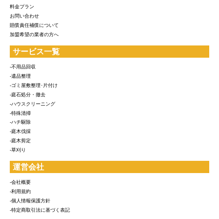
料金プラン
お問い合わせ
賠償責任補償について
加盟希望の業者の方へ
サービス一覧
-不用品回収
-遺品整理
-ゴミ屋敷整理･片付け
-庭石処分・撤去
-ハウスクリーニング
-特殊清掃
-ハチ駆除
-庭木伐採
-庭木剪定
-草刈り
運営会社
-会社概要
-利用規約
-個人情報保護方針
-特定商取引法に基づく表記