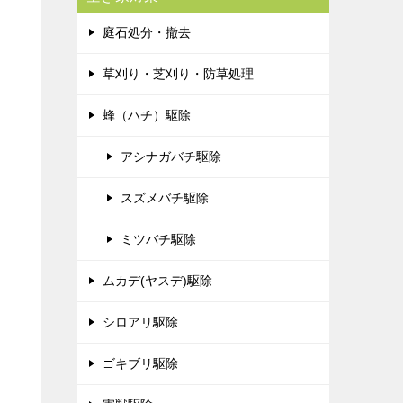
庭石処分・撤去
草刈り・芝刈り・防草処理
蜂（ハチ）駆除
アシナガバチ駆除
スズメバチ駆除
ミツバチ駆除
ムカデ(ヤスデ)駆除
シロアリ駆除
ゴキブリ駆除