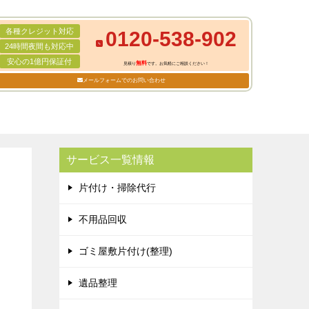
各種クレジット対応
0120-538-902
24時間夜間も対応中
安心の1億円保証付
無料
見積り
です。お気軽にご相談ください！
メールフォームでのお問い合わせ
サービス一覧情報
片付け・掃除代行
不用品回収
ゴミ屋敷片付け(整理)
遺品整理