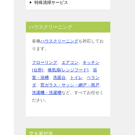
特殊清掃サービス
ハウスクリーニング
各種
ハウスクリーニング
も対応してお
ります。
フローリング
、
エアコン
、
キッチン
(台所)
、
換気扇(レンジフード)
、
浴
室・浴槽
、
洗面台
、
トイレ
、
ベラン
ダ
、
窓ガラス・サッシ・網戸・雨戸
、
洗濯機・洗濯槽
など、すべてお任せく
ださい。
空き家対策